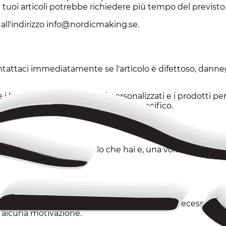
i tuoi articoli potrebbe richiedere più tempo del previsto
all'indirizzo info@nordicmaking.se.
tattaci immediatamente se l'articolo è difettoso, dannegg
 i beni deperibili, i prodotti personalizzati e i prodotti p
aci se hai domande sul tuo articolo specifico.
ideri è restituire l'articolo che hai e, una volta accettato
di consumatore nell'UE disponi di un diritto di recesso previ
e alcuna motivazione.