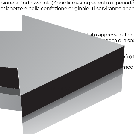
cisione all'indirizzo info@nordicmaking.se entro il periodo 
le etichette e nella confezione originale. Ti serviranno anc
eso per comunicarti se il rimborso è stato approvato. In 
 10 giorni lavorativi. Ricorda che la tua banca o la soc
abbiamo approvato il tuo reso, contattaci all'indirizzo in
mente vincolante. Le altre lingue sono fornite per comodi
onenti pirotecnici nei veicoli.