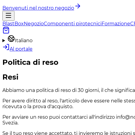
Benvenuti nel nostro negozio
BlastBox
Negozio
Componenti pirotecnici
Formazione
C
Italiano
Al portale
Politica di reso
Resi
Abbiamo una politica di reso di 30 giorni, il che signific
Per avere diritto al reso, l'articolo deve essere nelle stes
ricevuta o la prova d'acquisto.
Per avviare un reso puoi contattarci all'indirizzo info@n
Svezia.
Se il tuo reso viene accettato, ti invieremo le istruzioni