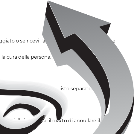
.
iato o se ricevi l'articolo sbagliato, in modo che
er la cura della persona. Non accettiamo inoltre resi di
 il reso, effettuare un acquisto separato per il nuovo
sto dalla legge. Hai il diritto di annullare il tuo acquisto