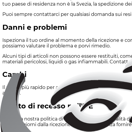
tuo paese di residenza non è la Svezia, la spedizione de
Puoi sempre contattarci per qualsiasi domanda sui resi 
Danni e problemi
Ispeziona il tuo ordine al momento della ricezione e con
possiamo valutare il problema e porvi rimedio.
Alcuni tipi di articoli non possono essere restituiti, come
materiali pericolosi, liquidi o gas infiammabili. Contatt
Cambi
Il modo più rapido per assicurarti di ottenere ciò che des
articolo.
Diritto di recesso nell'UE
Oltre alla nostra politica di reso di 30 giorni, in qualità 
entro 14 giorni dalla ricezione della merce, senza fornir