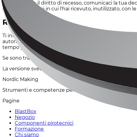
Per esercitare il diritto di recesso, comunicaci la tua de
stesse condizioni in cui l'hai ricevuto, inutilizzato, con 
Rimborsi
Ti informeremo una volta ricevuto e ispezionato il tuo r
automaticamente sul metodo di pagamento originale entro
tempo per elaborare e registrare il rimborso.
Se sono trascorsi più di 15 giorni lavorativi da quando 
La versione svedese di questa policy è quella giuridica
Nordic Making
Strumenti e competenze per la gestione sicura dei comp
Pagine
BlastBox
Negozio
Componenti pirotecnici
Formazione
Chi siamo