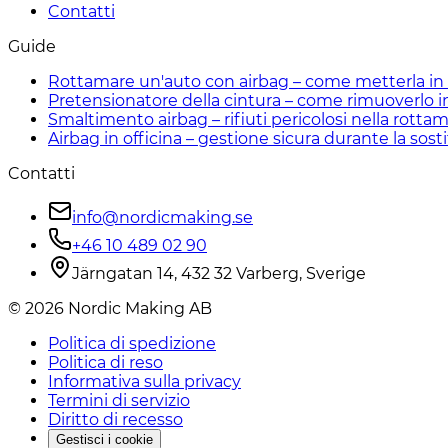
Contatti
Guide
Rottamare un'auto con airbag – come metterla in 
Pretensionatore della cintura – come rimuoverlo i
Smaltimento airbag – rifiuti pericolosi nella rotta
Airbag in officina – gestione sicura durante la sost
Contatti
info@nordicmaking.se
+46 10 489 02 90
Järngatan 14, 432 32 Varberg, Sverige
©
2026
Nordic Making AB
Politica di spedizione
Politica di reso
Informativa sulla privacy
Termini di servizio
Diritto di recesso
Gestisci i cookie