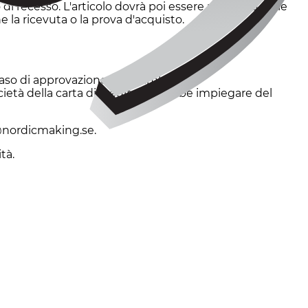
di recesso. L'articolo dovrà poi essere restituito nelle
he la ricevuta o la prova d'acquisto.
caso di approvazione, sarai rimborsato
ietà della carta di credito potrebbe impiegare del
fo@nordicmaking.se.
tà.