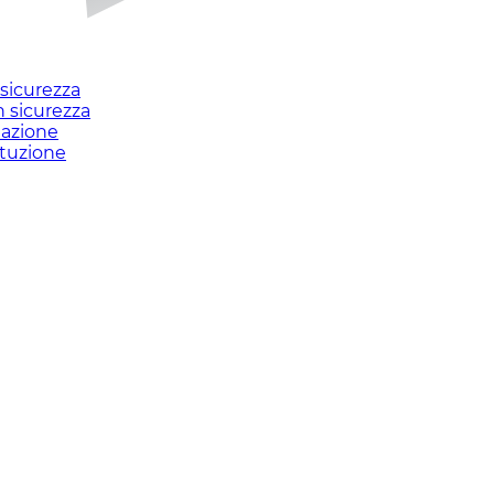
sicurezza
n sicurezza
mazione
ituzione