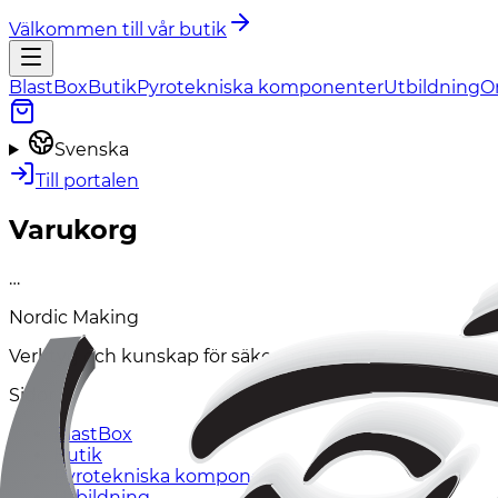
Välkommen till vår butik
BlastBox
Butik
Pyrotekniska komponenter
Utbildning
O
Svenska
Till portalen
Varukorg
…
Nordic Making
Verktyg och kunskap för säker hantering av pyrotekni
Sidor
BlastBox
Butik
Pyrotekniska komponenter
Utbildning