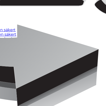
n säkert
en säkert
egelverket