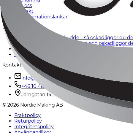
Om oss
Kontakt
PU informationslänkar
Guider
Skrota bil med krockkudde – så oskadliggör du de
Bältessträckare – så tar du bort och oskadliggör d
Farligt avfall vid bilskrotning – krockkuddar och r
Krockkuddar i verkstad – säker hantering vid byte
Kontakt
info@nordicmaking.se
+46 10 489 02 90
Järngatan 14, 432 32 Varberg, Sverige
©
2026
Nordic Making AB
Fraktpolicy
Returpolicy
Integritetspolicy
Användarvillkor