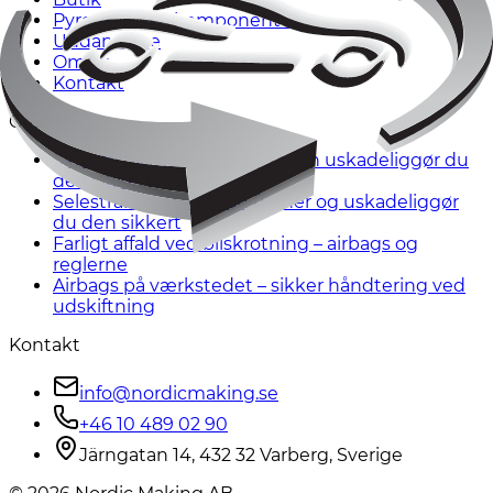
Pyrotekniske komponenter
Uddannelse
Om os
Kontakt
Guider
Skrotte bil med airbag – sådan uskadeliggør du
den sikkert
Selestrammer – sådan fjerner og uskadeliggør
du den sikkert
Farligt affald ved bilskrotning – airbags og
reglerne
Airbags på værkstedet – sikker håndtering ved
udskiftning
Kontakt
info@nordicmaking.se
+46 10 489 02 90
Järngatan 14, 432 32 Varberg, Sverige