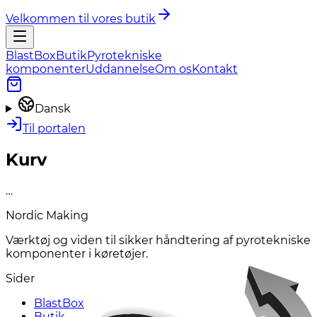
Velkommen til vores butik
BlastBox
Butik
Pyrotekniske
komponenter
Uddannelse
Om os
Kontakt
Dansk
Til portalen
Kurv
…
Nordic Making
Værktøj og viden til sikker håndtering af pyrotekniske
komponenter i køretøjer.
Sider
BlastBox
Butik