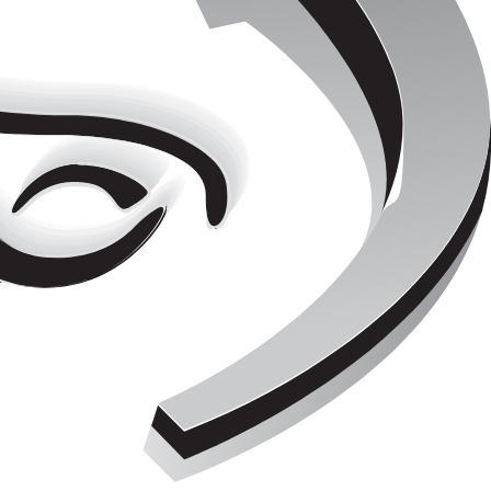
rbar.