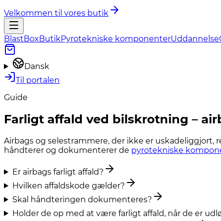
Velkommen til vores butik
BlastBox
Butik
Pyrotekniske komponenter
Uddannelse
Dansk
Til portalen
Guide
Farligt affald ved bilskrotning – ai
Airbags og selestrammere, der ikke er uskadeliggjort, 
håndterer og dokumenterer de
pyrotekniske kompon
Er airbags farligt affald?
Hvilken affaldskode gælder?
Skal håndteringen dokumenteres?
Holder de op med at være farligt affald, når de er udl