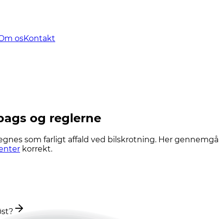
Om os
Kontakt
rbags og reglerne
regnes som farligt affald ved bilskrotning. Her gennemgå
enter
korrekt.
øst?