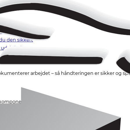
 den sikkert
du den sikkert
 udskiftning
 BlastBox
kumenterer arbejdet – så håndteringen er sikker og spo
 komponenter i køretøjer.