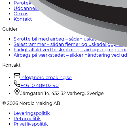
Pyrotekniske komponenter
Uddannelse
Om os
Kontakt
Guider
Skrotte bil med airbag – sådan uskadeliggør du de
Selestrammer – sådan fjerner og uskadeliggør du 
Farligt affald ved bilskrotning – airbags og reglern
Airbags på værkstedet – sikker håndtering ved ud
Kontakt
info@nordicmaking.se
+46 10 489 02 90
Järngatan 14, 432 32 Varberg, Sverige
©
2026
Nordic Making AB
Leveringspolitik
Returpolitik
Privatlivspolitik