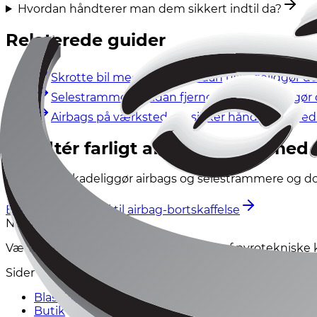
Hvordan håndterer man dem sikkert indtil da?
Relaterede guider
Skrotte bil med airbag – sådan uskadeliggør du
Selestrammer – sådan fjerner og uskadeliggør 
Airbags på værkstedet – sikker håndtering ved
Håndtér farligt affald korrekt med
BlastBox uskadeliggør airbags og selestrammere og do
BlastBox – værktøj til airbag-bortskaffelse
Nordic Making
Værktøj og viden til sikker håndtering af pyrotekniske
Sider
BlastBox
Butik