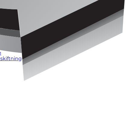
n sikkert
den sikkert
e
skiftning