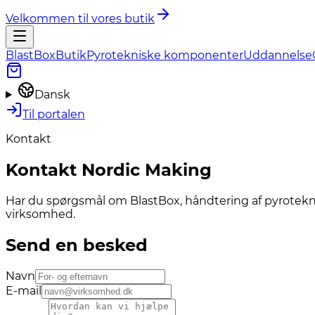
Velkommen til vores butik
BlastBox
Butik
Pyrotekniske komponenter
Uddannelse
Dansk
Til portalen
Kontakt
Kontakt Nordic Making
Har du spørgsmål om BlastBox, håndtering af pyroteknis
virksomhed.
Send en besked
Navn
E-mail