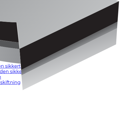
n sikkert
den sikkert
e
skiftning