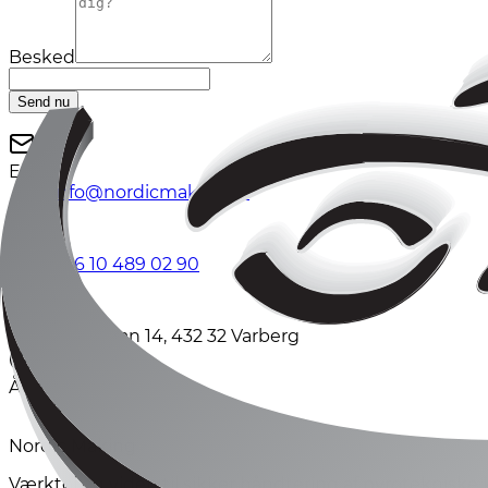
Besked
Send nu
E-mail
info@nordicmaking.se
Telefon
+46 10 489 02 90
Adresse
Järngatan 14, 432 32 Varberg
Åbningstider
Man.–fre. 09:00–16:45
Nordic Making
Værktøj og viden til sikker håndtering af pyrotekniske