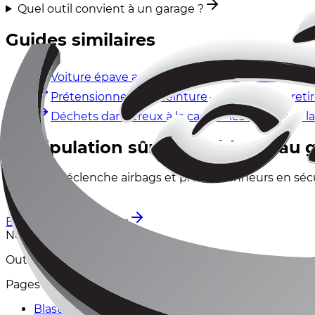
Quel outil convient à un garage ?
Guides similaires
Voiture épave avec airbag – le neutraliser en to
Prétensionneur de ceinture – comment le retir
Déchets dangereux à la casse – les airbags et 
Manipulation sûre des airbags au 
BlastBox déclenche airbags et prétensionneurs en sé
au garage.
BlastBox pour ateliers
Nordic Making
Outils et savoir-faire pour une gestion sûre des compo
Pages
BlastBox