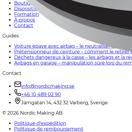
Boutique
Dispositifs pyrotechniques
Formation
À propos
Contact
Guides
Voiture épave avec airbag – le neutraliser en toute
Prétensionneur de ceinture – comment le retirer 
Déchets dangereux à la casse – les airbags et la 
Airbags en garage – manipulation sûre lors du r
Contact
info@nordicmaking.se
+46 10 489 02 90
Järngatan 14, 432 32 Varberg, Sverige
©
2026
Nordic Making AB
Politique d'expédition
Politique de remboursement