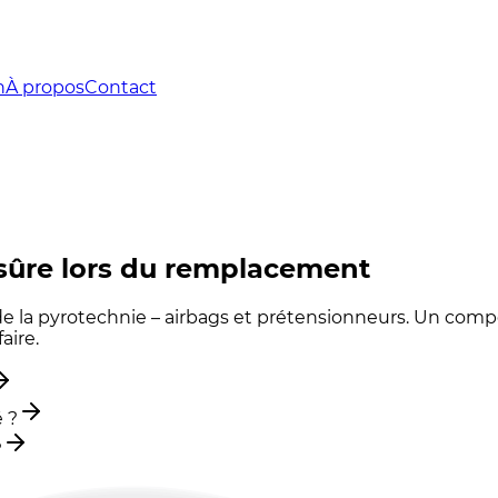
n
À propos
Contact
sûre lors du remplacement
de la pyrotechnie – airbags et prétensionneurs. Un com
aire.
 ?
?