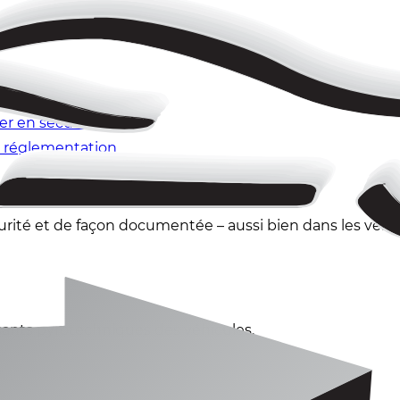
ute sécurité
er en sécurité
la réglementation
garage
curité et de façon documentée – aussi bien dans les v
sants pyrotechniques des véhicules.