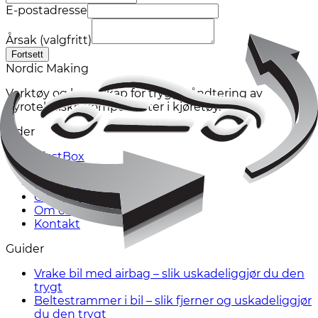
E-postadresse
Årsak (valgfritt)
Fortsett
Nordic Making
Verktøy og kunnskap for trygg håndtering av
pyrotekniske komponenter i kjøretøy.
Sider
BlastBox
Butikk
Pyrotekniske komponenter
Opplæring
Om oss
Kontakt
Guider
Vrake bil med airbag – slik uskadeliggjør du den
trygt
Beltestrammer i bil – slik fjerner og uskadeliggjør
du den trygt