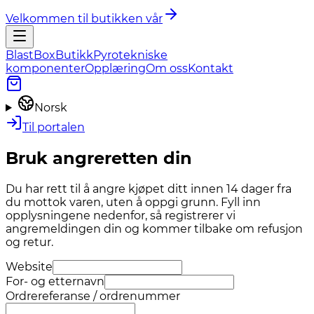
Velkommen til butikken vår
BlastBox
Butikk
Pyrotekniske
komponenter
Opplæring
Om oss
Kontakt
Norsk
Til portalen
Bruk angreretten din
Du har rett til å angre kjøpet ditt innen 14 dager fra
du mottok varen, uten å oppgi grunn. Fyll inn
opplysningene nedenfor, så registrerer vi
angremeldingen din og kommer tilbake om refusjon
og retur.
Website
For- og etternavn
Ordrereferanse / ordrenummer