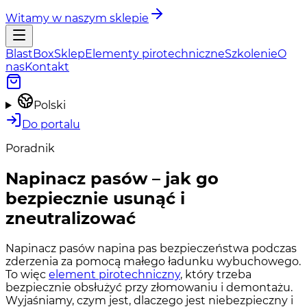
Witamy w naszym sklepie
BlastBox
Sklep
Elementy pirotechniczne
Szkolenie
O
nas
Kontakt
Polski
Do portalu
Poradnik
Napinacz pasów – jak go
bezpiecznie usunąć i
zneutralizować
Napinacz pasów napina pas bezpieczeństwa podczas
zderzenia za pomocą małego ładunku wybuchowego.
To więc
element pirotechniczny
, który trzeba
bezpiecznie obsłużyć przy złomowaniu i demontażu.
Wyjaśniamy, czym jest, dlaczego jest niebezpieczny i