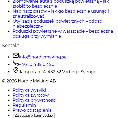
Złomowanie auta z poduszką powietrzną – jak
zrobić to bezpiecznie
Napinacz pasów – jak go bezpiecznie usunąć i
zneutralizować
Utylizacja poduszek powietrznych – odpad
niebezpieczny
Poduszki powietrzne w warsztacie – bezpieczna
obsługa przy wymianie
Kontakt
info@nordicmaking.se
+46 10 489 02 90
Järngatan 14, 432 32 Varberg, Sverige
©
2026
Nordic Making AB
Polityka wysyłki
Polityka zwrotów
Polityka prywatności
Regulamin
Prawo odstąpienia
Zarządzaj plikami cookie