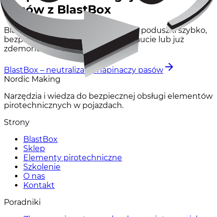
pasów z BlastBox
BlastBox odpala napinacze pasów i poduszki szybko,
bezpiecznie i z dokumentacją – w aucie lub już
zdemontowane.
BlastBox – neutralizacja napinaczy pasów
Nordic Making
Narzędzia i wiedza do bezpiecznej obsługi elementów
pirotechnicznych w pojazdach.
Strony
BlastBox
Sklep
Elementy pirotechniczne
Szkolenie
O nas
Kontakt
Poradniki