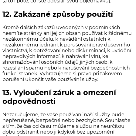
(a to i poté, co jste odeslali svou objednávku).
12. Zakázané způsoby použití
Kromě dalších zákazů uvedených v podmínkách
nesmíte stránky ani jejich obsah používat k žádnému
nezákonnému účelu, k navádění ostatních k
nezákonnému jednání, k porušování práv duševního
vlastnictví, k obtěžování nebo diskriminaci, k uvádění
nepravdivých informací, k nahrávání virů, ke
shromažďování osobních údajů jiných osob, k
rozesílání spamu nebo k narušování bezpečnostních
funkcí stránek. Vyhrazujeme si právo při takovém
porušení ukončit vaše používání služby.
13. Vyloučení záruk a omezení
odpovědnosti
Nezaručujeme, že vaše používání naší služby bude
nepřerušené, bezpečné nebo bezchybné. Souhlasíte
s tím, že čas od času můžeme službu na neurčitou
dobu odstranit nebo ji kdykoli bez upozornění