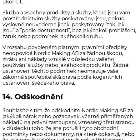
ukončit.
Služba a všechny produkty a služby, které jsou vám
prostřednictvím služby poskytovány, jsou, pokud
výslovně neuvedeme jinak, poskytovány ”tak, jak
jsou” a ”podle dostupnosti”, bez jakýchkoli prohlášení,
záruk nebo podmínek jakéhokoli druhu.
V rozsahu povoleném platnými právními předpisy
neodpovídá Nordic Making AB za žádnou škodu,
ztrátu ani náklady vzniklé v důsledku vašeho
používání služby nebo jakéhokoli produktu. Žádné
ustanovení těchto podmínek neomezuje vaše
zákonná spotřebitelská práva podle kogentních
ustanovení švédského práva.
14. Odškodnění
Souhlasíte s tím, že odškodníte Nordic Making AB za
jakýkoli nárok nebo požadavek, včetně přiměřených
nákladů na právní zastoupení, vznesený třetí stranou
v důsledku toho, že jste porušili tyto obchodní
podmínky nebo dokumenty, na které odkazují, nebo