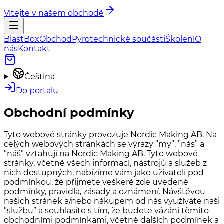
Vítejte v našem obchodě
BlastBox
Obchod
Pyrotechnické součásti
Školení
O
nás
Kontakt
Čeština
Do portalu
Obchodní podmínky
Tyto webové stránky provozuje Nordic Making AB. Na
celých webových stránkách se výrazy ”my”, ”nás” a
”náš” vztahují na Nordic Making AB. Tyto webové
stránky, včetně všech informací, nástrojů a služeb z
nich dostupných, nabízíme vám jako uživateli pod
podmínkou, že přijmete veškeré zde uvedené
podmínky, pravidla, zásady a oznámení. Návštěvou
našich stránek a/nebo nákupem od nás využíváte naši
”službu” a souhlasíte s tím, že budete vázáni těmito
obchodními podmínkami, včetně dalších podmínek a