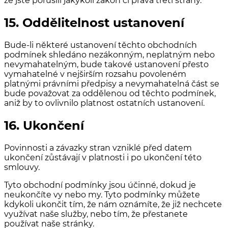
že jste porušili jakýkoli zákon či práva třetí strany.
15. Oddělitelnost ustanovení
Bude-li některé ustanovení těchto obchodních
podmínek shledáno nezákonným, neplatným nebo
nevymahatelným, bude takové ustanovení přesto
vymahatelné v nejširším rozsahu povoleném
platnými právními předpisy a nevymahatelná část se
bude považovat za oddělenou od těchto podmínek,
aniž by to ovlivnilo platnost ostatních ustanovení.
16. Ukončení
Povinnosti a závazky stran vzniklé před datem
ukončení zůstávají v platnosti i po ukončení této
smlouvy.
Tyto obchodní podmínky jsou účinné, dokud je
neukončíte vy nebo my. Tyto podmínky můžete
kdykoli ukončit tím, že nám oznámíte, že již nechcete
využívat naše služby, nebo tím, že přestanete
používat naše stránky.