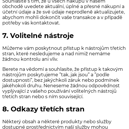
Souhlasíte s tím, že u všech nákupů v našem
obchodě uvedete aktuální, úplné a přesné nákupní a
účetní údaje a že své údaje neprodleně aktualizujete,
abychom mohli dokončit vaše transakce a v případě
potřeby vás kontaktovat.
7. Volitelné nástroje
Můžeme vám poskytnout přístup k nástrojům třetích
stran, které nesledujeme a nad nimiž nemáme
žádnou kontrolu ani vliv.
Berete na vědomí a souhlasíte, že přístup k takovým
nástrojům poskytujeme ”tak, jak jsou” a ”podle
dostupnosti”, bez jakýchkoli záruk nebo podmínek
jakéhokoli druhu. Neneseme žádnou odpovědnost
vyplývající z vašeho používání volitelných nástrojů
třetích stran nebo s ním související.
8. Odkazy třetích stran
Některý obsah a některé produkty nebo služby
dostupné prostřednictvím naší služby mohou