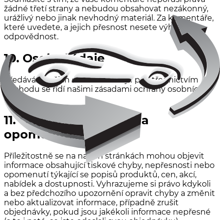
žádné třetí strany a nebudou obsahovat nezákonný,
urážlivý nebo jinak nevhodný materiál. Za komentáře,
které uvedete, a jejich přesnost nesete výhradní
odpovědnost.
10. Osobní údaje
Předávání vašich osobních údajů prostřednictvím
obchodu se řídí našimi zásadami ochrany osobních
údajů.
11. Chyby, nepřesnosti a
opomenutí
Příležitostně se na našich stránkách mohou objevit
informace obsahující tiskové chyby, nepřesnosti nebo
opomenutí týkající se popisů produktů, cen, akcí,
nabídek a dostupnosti. Vyhrazujeme si právo kdykoli
a bez předchozího upozornění opravit chyby a změnit
nebo aktualizovat informace, případně zrušit
objednávky, pokud jsou jakékoli informace nepřesné