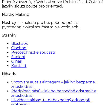
Právně závazná je švédská verze těchto zásad. Ostatní
jazyky slouží pouze pro orientaci.
Nordic Making
Nástroje a znalosti pro bezpečnou práci s
pyrotechnickými součástmi ve vozidlech.
Stránky
BlastBox
Obchod
Pyrotechnické součásti
Školení
O nás
Kontakt
Návody
Šrotování auta s airbagem – jak ho bezpečně
zneškodnit
Předpínač pásů – jak ho bezpečně odstranit a
zneškodnit
Likvidace airbagu – nebezpečný odpad při
šrotování